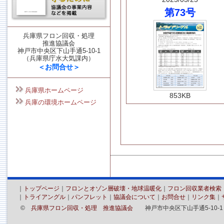
第73号
兵庫県フロン回収・処理
推進協議会
神戸市中央区下山手通5-10-1
（兵庫県庁水大気課内）
＜お問合せ＞
兵庫県ホームページ
853KB
兵庫の環境ホームページ
｜
トップページ
｜
フロンとオゾン層破壊・地球温暖化
｜
フロン回収業者検索
｜
トライアングル
｜
パンフレット
｜
協議会について
｜
お問合せ
｜
リンク集
｜
©
兵庫県フロン回収・処理 推進協議会
神戸市中央区下山手通5-10-