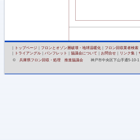
｜
トップページ
｜
フロンとオゾン層破壊・地球温暖化
｜
フロン回収業者検索
｜
トライアングル
｜
パンフレット
｜
協議会について
｜
お問合せ
｜
リンク集
｜
©
兵庫県フロン回収・処理 推進協議会
神戸市中央区下山手通5-10-