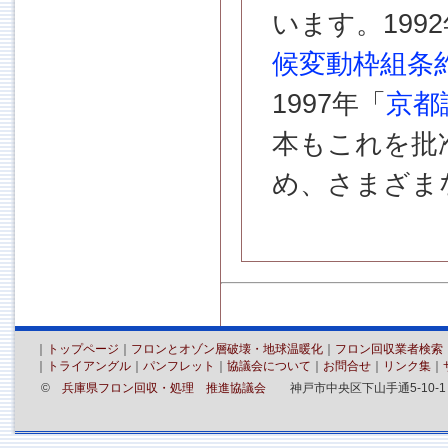
います。19
候変動枠組条
1997年「
京都
本もこれを批
め、さまざま
｜
トップページ
｜
フロンとオゾン層破壊・地球温暖化
｜
フロン回収業者検索
｜
トライアングル
｜
パンフレット
｜
協議会について
｜
お問合せ
｜
リンク集
｜
©
兵庫県フロン回収・処理 推進協議会
神戸市中央区下山手通5-10-